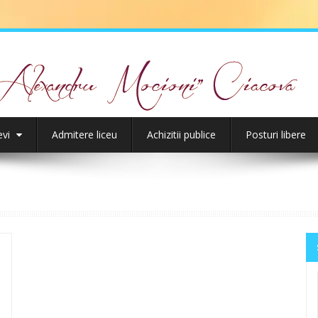
evi
Admitere liceu
Achizitii publice
Posturi libere