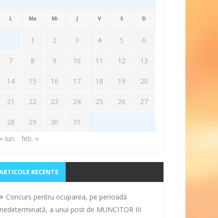
L
Ma
Mi
J
V
S
D
1
2
3
4
5
6
7
8
9
10
11
12
13
14
15
16
17
18
19
20
21
22
23
24
25
26
27
28
29
30
31
« iun.
feb. »
ARTICOLE RECENTE
Concurs pentru ocuparea, pe perioadă
nedeterminată, a unui post de MUNCITOR III