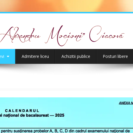
evi
Admitere liceu
Achizitii publice
Posturi libere