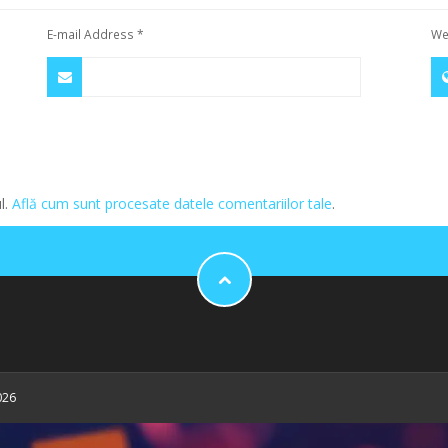
E-mail Address
*
We
l.
Află cum sunt procesate datele comentariilor tale
.
026