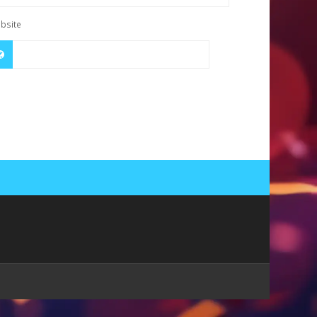
bsite