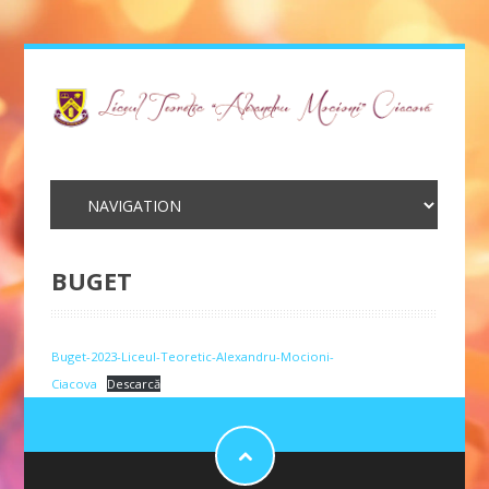
BUGET
Buget-2023-Liceul-Teoretic-Alexandru-Mocioni-
Ciacova
Descarcă