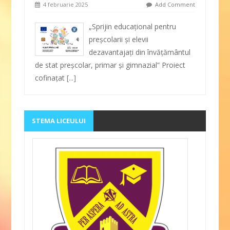
4 februarie 2025
Add Comment
„Sprijin educațional pentru
preșcolarii și elevii
dezavantajați din învățământul
de stat preșcolar, primar și gimnazial” Proiect
cofinațat
[...]
STEMA LICEULUI