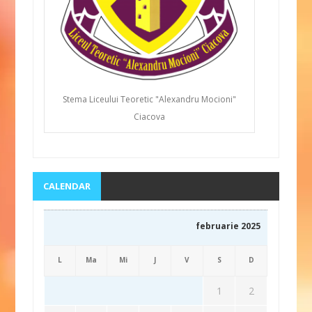
Stema Liceului Teoretic "Alexandru Mocioni"
Ciacova
CALENDAR
februarie 2025
L
Ma
Mi
J
V
S
D
1
2