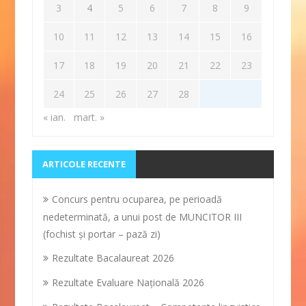
3
4
5
6
7
8
9
10
11
12
13
14
15
16
17
18
19
20
21
22
23
24
25
26
27
28
« ian.
mart. »
ARTICOLE RECENTE
Concurs pentru ocuparea, pe perioadă
nedeterminată, a unui post de MUNCITOR III
(fochist și portar – pază zi)
Rezultate Bacalaureat 2026
Rezultate Evaluare Naţională 2026