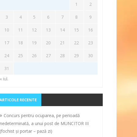
1
2
3
4
5
6
7
8
9
10
11
12
13
14
15
16
17
18
19
20
21
22
23
24
25
26
27
28
29
30
31
« iul.
ARTICOLE RECENTE
Concurs pentru ocuparea, pe perioadă
nedeterminată, a unui post de MUNCITOR III
(fochist și portar – pază zi)