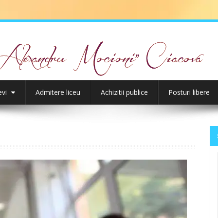
evi
Admitere liceu
Achizitii publice
Posturi libere