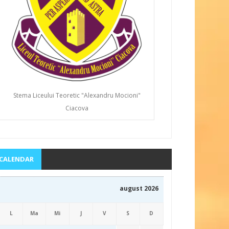
Stema Liceului Teoretic "Alexandru Mocioni"
Ciacova
CALENDAR
august 2026
L
Ma
Mi
J
V
S
D