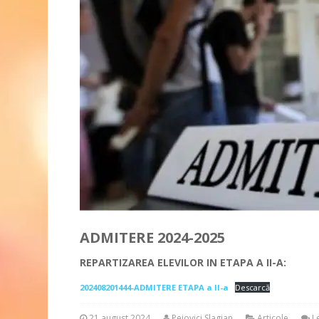
ADMITERE 2024-2025
REPARTIZAREA ELEVILOR IN ETAPA A II-A:
202408201444-ADMITERE ETAPA a II-a
Descarcă
21 august 2024
Peiovici Slagian
Articole
L