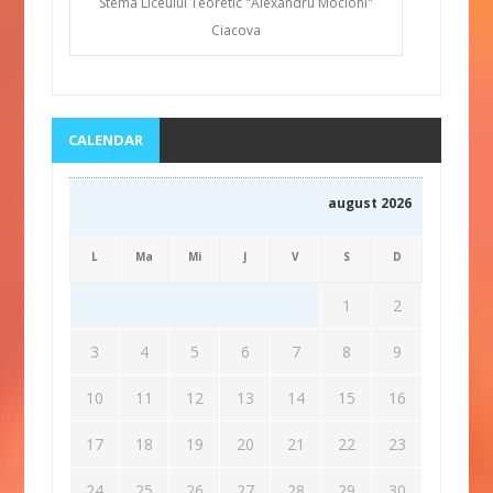
Stema Liceului Teoretic "Alexandru Mocioni"
Ciacova
CALENDAR
august 2026
L
Ma
Mi
J
V
S
D
1
2
3
4
5
6
7
8
9
10
11
12
13
14
15
16
17
18
19
20
21
22
23
24
25
26
27
28
29
30