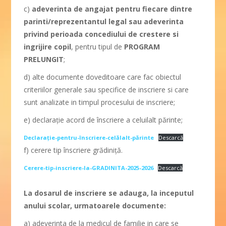
c)
adeverinta de angajat pentru fiecare dintre
parinti/reprezentantul legal sau adeverinta
privind perioada concediului de crestere si
ingrijire copil
, pentru tipul de
PROGRAM
PRELUNGIT
;
d) alte documente doveditoare care fac obiectul
criteriilor generale sau specifice de inscriere si care
sunt analizate in timpul procesului de inscriere;
e) declaraţie acord de înscriere a celuilalt părinte;
Declarație-pentru-înscriere-celălalt-părinte
Descarcă
f) cerere tip înscriere grădiniţă.
Cerere-tip-inscriere-la-GRADINITA-2025-2026
Descarcă
La dosarul de inscriere se adauga, la inceputul
anului scolar, urmatoarele documente:
a) adeverinta de la medicul de familie in care se