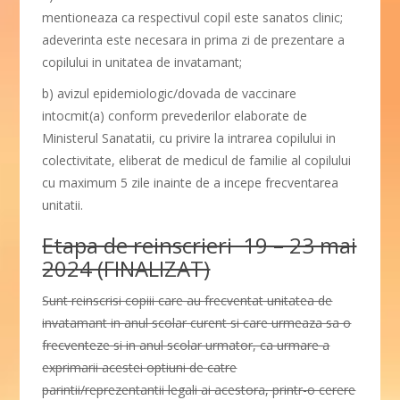
mentioneaza ca respectivul copil este sanatos clinic;
adeverinta este necesara in prima zi de prezentare a
copilului in unitatea de invatamant;
b) avizul epidemiologic/dovada de vaccinare
intocmit(a) conform prevederilor elaborate de
Ministerul Sanatatii, cu privire la intrarea copilului in
colectivitate, eliberat de medicul de familie al copilului
cu maximum 5 zile inainte de a incepe frecventarea
unitatii.
Etapa de reinscrieri 19 – 23 mai
2024 (FINALIZAT)
Sunt reinscrisi copiii care au frecventat unitatea de
invatamant in anul scolar curent si care urmeaza sa o
frecventeze si in anul scolar urmator, ca urmare a
exprimarii acestei optiuni de catre
parintii/reprezentantii legali ai acestora, printr-o cerere