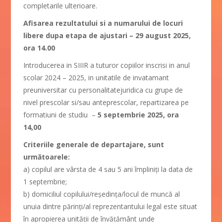
completarile ulterioare.
Afisarea rezultatului si a numarului de locuri
libere dupa etapa de ajustari – 29 august 2025,
ora 14.00
Introducerea in SIIIR a tuturor copiilor inscrisi in anul
scolar 2024 – 2025, in unitatile de invatamant
preuniversitar cu personalitatejuridica cu grupe de
nivel prescolar si/sau anteprescolar, repartizarea pe
formatiuni de studiu –
5 septembrie 2025, ora
14,00
Criteriile generale de departajare, sunt
următoarele:
a) copilul are vârsta de 4 sau 5 ani împliniți la data de
1 septembrie;
b) domiciliul copilului/reședința/locul de muncă al
unuia dintre părinți/al reprezentantului legal este situat
în apropierea unității de învățământ unde