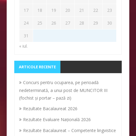
17
18
19
20
21
22
23
24
25
26
27
28
29
30
31
« iul.
ARTICOLE RECENTE
Concurs pentru ocuparea, pe perioadă
nedeterminată, a unui post de MUNCITOR III
(fochist și portar – pază zi)
Rezultate Bacalaureat 2026
Rezultate Evaluare Naţională 2026
Rezultate Bacalaureat – Competente lingvistice