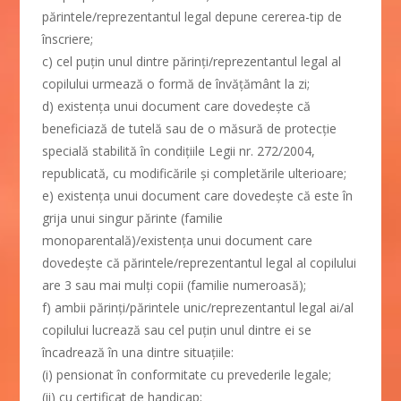
părintele/reprezentantul legal depune cererea-tip de
înscriere;
c) cel puțin unul dintre părinți/reprezentantul legal al
copilului urmează o formă de învățământ la zi;
d) existența unui document care dovedește că
beneficiază de tutelă sau de o măsură de protecție
specială stabilită în condițiile Legii nr. 272/2004,
republicată, cu modificările și completările ulterioare;
e) existența unui document care dovedește că este în
grija unui singur părinte (familie
monoparentală)/existența unui document care
dovedește că părintele/reprezentantul legal al copilului
are 3 sau mai mulți copii (familie numeroasă);
f) ambii părinți/părintele unic/reprezentantul legal ai/al
copilului lucrează sau cel puțin unul dintre ei se
încadrează în una dintre situațiile:
(i) pensionat în conformitate cu prevederile legale;
(ii) cu certificat de handicap;