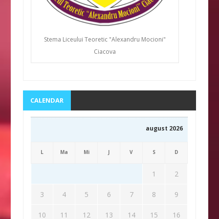
Stema Liceului Teoretic "Alexandru Mocioni"
Ciacova
CALENDAR
august 2026
L
Ma
Mi
J
V
S
D
1
2
3
4
5
6
7
8
9
10
11
12
13
14
15
16