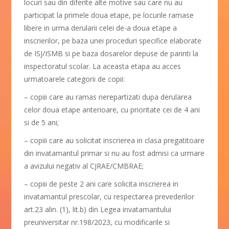
locuri sau din diferite alte motive sau care nu au
participat la primele doua etape, pe locurile ramase
libere in urma derularii celei de-a doua etape a
inscrierilor, pe baza unei proceduri specifice elaborate
de ISJ/ISMB si pe baza dosarelor depuse de parinti la
inspectoratul scolar. La aceasta etapa au acces
urmatoarele categorii de copii:
– copiii care au ramas nerepartizati dupa derularea
celor doua etape anterioare, cu prioritate cei de 4 ani
si de 5 ani;
– copiii care au solicitat inscrierea in clasa pregatitoare
din invatamantul primar si nu au fost admisi ca urmare
a avizului negativ al CJRAE/CMBRAE;
– copiii de peste 2 ani care solicita inscrierea in
invatamantul prescolar, cu respectarea prevederilor
art.23 alin. (1), lit.b) din Legea invatamantului
preuniversitar nr.198/2023, cu modificarile si