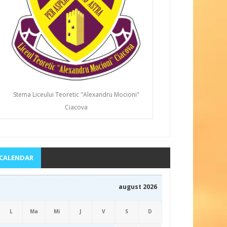
Stema Liceului Teoretic "Alexandru Mocioni"
Ciacova
CALENDAR
august 2026
L
Ma
Mi
J
V
S
D