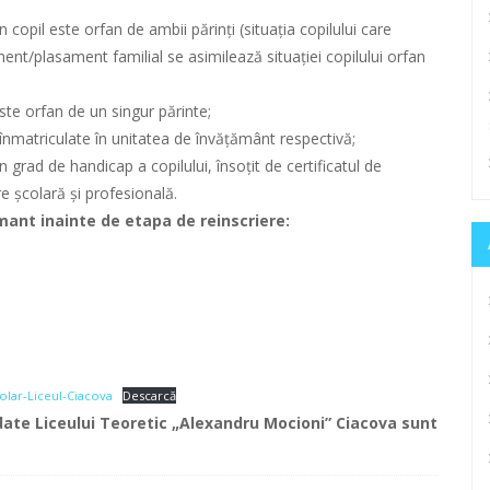
opil este orfan de ambii părinți (situația copilului care
ent/plasament familial se asimilează situației copilului orfan
te orfan de un singur părinte;
/înmatriculate în unitatea de învățământ respectivă;
n grad de handicap a copilului, însoțit de certificatul de
e școlară și profesională.
amant inainte de etapa de reinscriere:
olar-Liceul-Ciacova
Descarcă
ate Liceului Teoretic „Alexandru Mocioni” Ciacova sunt