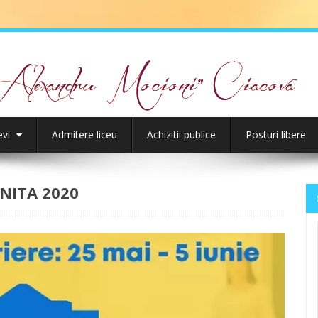
evi
Admitere liceu
Achizitii publice
Posturi libere
NITA 2020