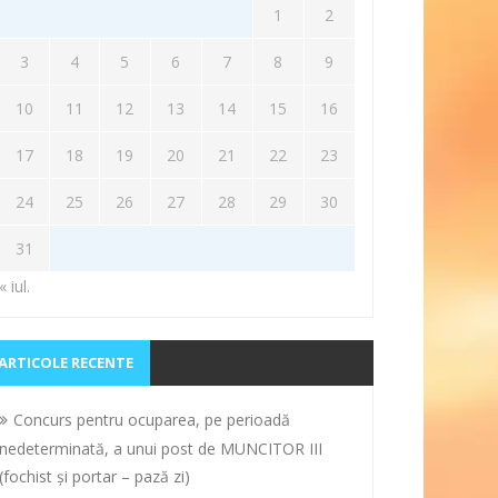
1
2
3
4
5
6
7
8
9
10
11
12
13
14
15
16
17
18
19
20
21
22
23
24
25
26
27
28
29
30
31
« iul.
ARTICOLE RECENTE
Concurs pentru ocuparea, pe perioadă
nedeterminată, a unui post de MUNCITOR III
(fochist și portar – pază zi)