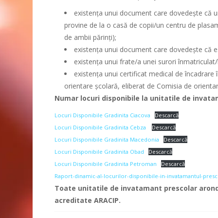
existența unui document care dovedește că un c
provine de la o casă de copii/un centru de plasam
de ambii părinți);
existența unui document care dovedește că es
existența unui frate/a unei surori înmatriculat
existența unui certificat medical de încadrare î
orientare școlară, eliberat de Comisia de orientar
Numar locuri disponibile la unitatile de invat
Locuri Disponibile Gradinita Ciacova
Descarcă
Locuri Disponibile Gradinita Cebza
Descarcă
Locuri Disponibile Gradinita Macedonia
Descarcă
Locuri Disponibile Gradinita Obad
Descarcă
Locuri Disponibile Gradinita Petroman
Descarcă
Raport-dinamic-al-locurilor-disponibile-in-invatamantul-presc
Toate unitatile de invatamant prescolar arond
acreditate ARACIP.