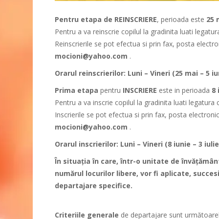
Pentru etapa
de REINSCRIERE
, perioada este
25 
Pentru a va reinscrie copilul la gradinita luati lega
Reinscrierile se pot efectua si prin fax, posta electr
mocioni@yahoo.com
.
Orarul reinscrierilor: Luni – Vineri (25 mai – 5 i
Prima etapa
pentru
INSCRIERE
este in perioada
8 
Pentru a va inscrie copilul la gradinita luati legatu
Inscrierile se pot efectua si prin fax, posta electron
mocioni@yahoo.com
.
Orarul inscrierilor: Luni – Vineri (8 iunie – 3 iuli
În situaţia în care, într-o unitate de învăţămâ
numărul locurilor libere, vor fi aplicate, succesi
departajare specifice.
Criteriile generale
de departajare sunt următoarel