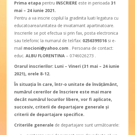
Prima etapa
pentru
INSCRIERE
este in perioada
31
mai – 24 iunie 2021.
Pentru a va inscrie copilul la gradinita luati legatura cu
educatoarea/unitatea de invatamant apartinatoare.
Inscrierile se pot efectua si prin fax, posta electronica
sau telefonic la numarul de tel/fax:
0256399316
si e-
mail
mocioni@yahoo.com
. Persoana de contact:
educ.
ALBU FLORENTINA
– 0746026273 .
Orarul inscrierilor: Luni – Vineri (31 mai – 24 iunie
2021), orele 8-12.
În situaţia în care, într-o unitate de învăţământ,
numărul cererilor de înscriere este mai mare
decât numărul locurilor libere, vor fi aplicate,
succesiv, criterii de departajare generale și
criterii de departajare specifice.
Criteriile generale
de departajare sunt următoarele: