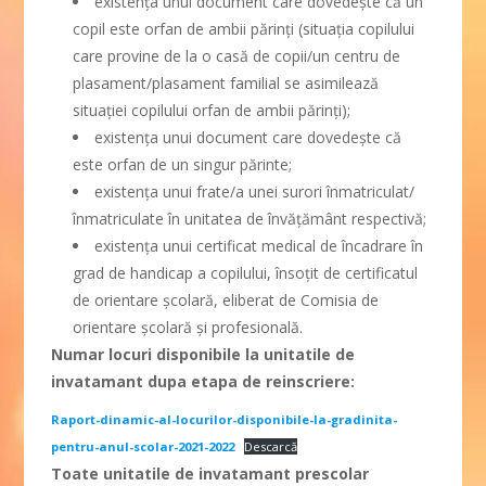
existența unui document care dovedește că un
copil este orfan de ambii părinți (situația copilului
care provine de la o casă de copii/un centru de
plasament/plasament familial se asimilează
situației copilului orfan de ambii părinți);
existența unui document care dovedește că
este orfan de un singur părinte;
existența unui frate/a unei surori înmatriculat/
înmatriculate în unitatea de învățământ respectivă;
existența unui certificat medical de încadrare în
grad de handicap a copilului, însoțit de certificatul
de orientare școlară, eliberat de Comisia de
orientare școlară și profesională.
Numar locuri disponibile la unitatile de
invatamant dupa etapa de reinscriere:
Raport-dinamic-al-locurilor-disponibile-la-gradinita-
pentru-anul-scolar-2021-2022
Descarcă
Toate unitatile de invatamant prescolar