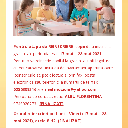
Pentru etapa
de REINSCRIERE
(copiii deja inscrisi la
gradinita), perioada este
17 mai – 28 mai 2021.
Pentru a va reinscrie copilul la gradinita luati legatura
cu educatoarea/unitatea de invatamant apartinatoare.
Reinscrierile se pot efectua si prin fax, posta
electronica sau telefonic la numarul de tel/fax:
0256399316
si e-mail
mocioni@yahoo.com
.
Persoana de contact: educ.
ALBU FLORENTINA
–
0746026273 .
(FINALIZAT)
Orarul reinscrierilor: Luni – Vineri (17 mai – 28
mai 2021), orele 8-12.
(FINALIZAT)