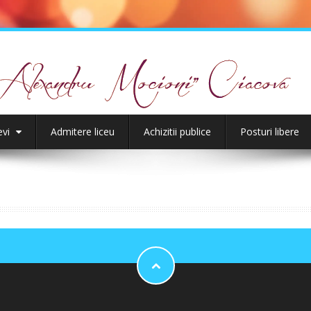
evi
Admitere liceu
Achizitii publice
Posturi libere