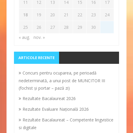
11
12
13
14
15
16
17
18
19
20
21
22
23
24
25
26
27
28
29
30
« aug.
nov. »
ARTICOLE RECENTE
Concurs pentru ocuparea, pe perioadă
nedeterminată, a unui post de MUNCITOR III
(fochist și portar – pază zi)
Rezultate Bacalaureat 2026
Rezultate Evaluare Naţională 2026
Rezultate Bacalaureat – Competente lingvistice
si digitale