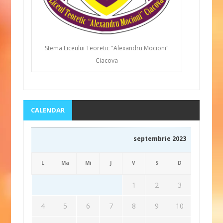
Stema Liceului Teoretic "Alexandru Mocioni"
Ciacova
CALENDAR
septembrie 2023
L
Ma
Mi
J
V
S
D
1
2
3
4
5
6
7
8
9
10