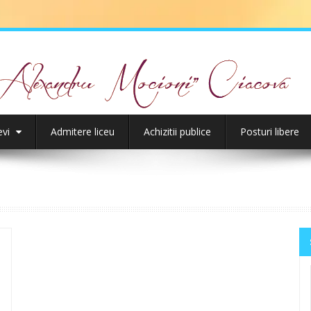
evi
Admitere liceu
Achizitii publice
Posturi libere