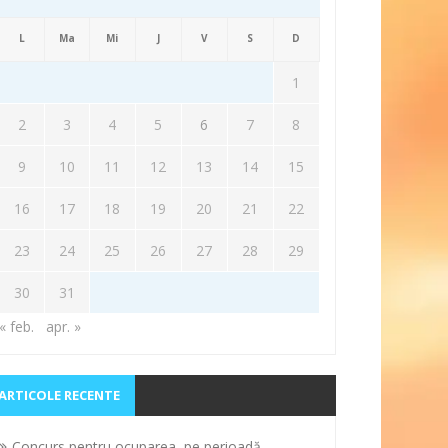
L
Ma
Mi
J
V
S
D
1
2
3
4
5
6
7
8
9
10
11
12
13
14
15
16
17
18
19
20
21
22
23
24
25
26
27
28
29
30
31
« feb.
apr. »
ARTICOLE RECENTE
Concurs pentru ocuparea, pe perioadă