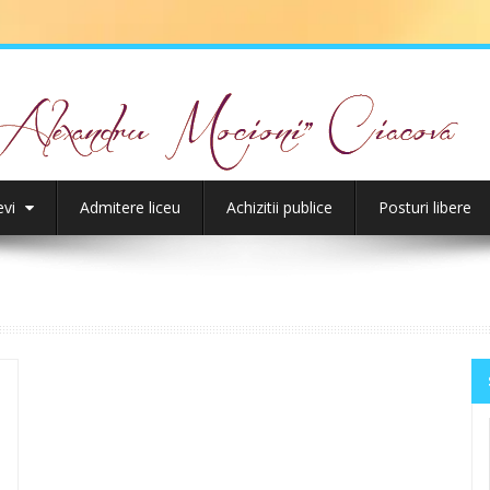
evi
Admitere liceu
Achizitii publice
Posturi libere