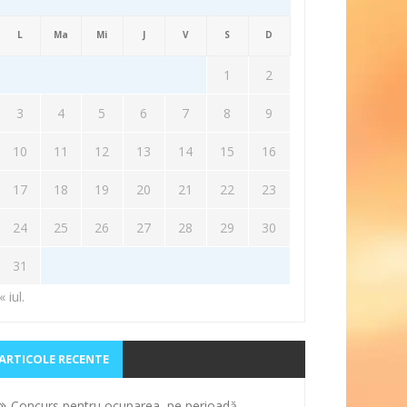
L
Ma
Mi
J
V
S
D
1
2
3
4
5
6
7
8
9
10
11
12
13
14
15
16
17
18
19
20
21
22
23
24
25
26
27
28
29
30
31
« iul.
ARTICOLE RECENTE
Concurs pentru ocuparea, pe perioadă